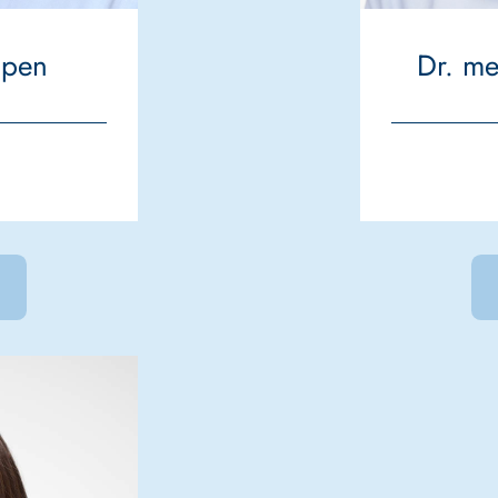
ppen
Dr. m